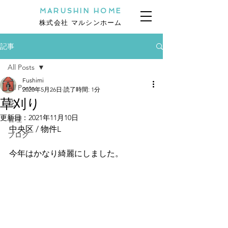
MARUSHIN HOME
株式会社 マルシンホーム
記事
All Posts
Fushimi
All Posts
2020年5月26日
読了時間: 1分
草刈り
花
更新日：
2021年11月10日
管理
中央区 / 物件L
ブログ
今年はかなり綺麗にしました。